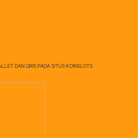
LET DAN QRIS PADA SITUS KOINSLOTS