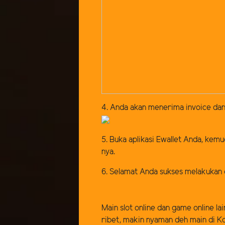
4. Anda akan menerima invoice da
5. Buka aplikasi Ewallet Anda, ke
nya.
6. Selamat Anda sukses melakukan
Main slot online dan game online 
ribet, makin nyaman deh main di Koi