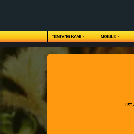
TENTANG KAMI
MOBILE
LIST