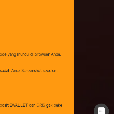
ode yang muncul di browser Anda.
ng sudah Anda Screenshot sebelum-
 deposit EWALLET dan QRIS gak pake