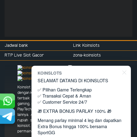
Jadwal bank
Link Koinslots
RTP Live Slot Gacor
zona-koinslots
KOINSLOTS
SELAMAT DATANG DI KOINSLOTS
Koinslot menghadirkan beberapa permainan live casino
✅ Pilihan Game Terlengkap
dengan kerjasama melalui beberapa provider judi online
✅ Transaksi Cepat & Aman
terbaik di dunia, misalnya pragmatic play, evolution
✅ Customer Service 24/7
gaming, sbobet casino, WM Casino, Sexy Gaming, eBet,
PlayTech, dan berbagai macam jenis provider terbaik
🎁 EXTRA BONUS PARLAY 100% 🎁
lainnya. Anda bisa melalukan betting mulai dari Rp 5rb
Menang parlay minimal 4 leg dan dapatkan
rupiah saja untuk dapat mencoba bermain di situs
Extra Bonus hingga 100% bersama
koinslot. Cukup gunakan 1 ID saja untuk semua jenis
SportGG
permainan.