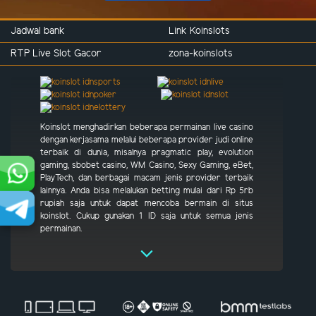
Jadwal bank
Link Koinslots
RTP Live Slot Gacor
zona-koinslots
Koinslot menghadirkan beberapa permainan live casino
dengan kerjasama melalui beberapa provider judi online
terbaik di dunia, misalnya pragmatic play, evolution
gaming, sbobet casino, WM Casino, Sexy Gaming, eBet,
PlayTech, dan berbagai macam jenis provider terbaik
lainnya. Anda bisa melalukan betting mulai dari Rp 5rb
rupiah saja untuk dapat mencoba bermain di situs
koinslot. Cukup gunakan 1 ID saja untuk semua jenis
permainan.