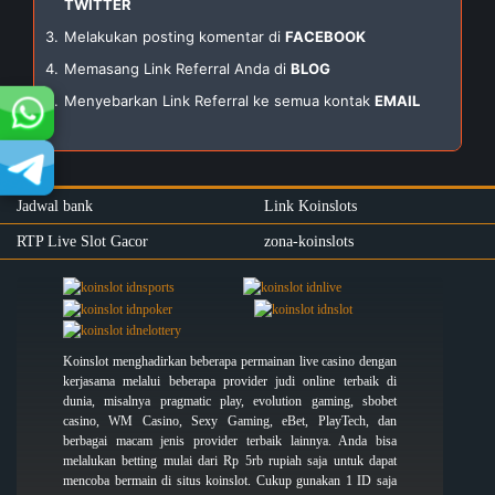
TWITTER
3.
Melakukan posting komentar di
FACEBOOK
4.
Memasang Link Referral Anda di
BLOG
5.
Menyebarkan Link Referral ke semua kontak
EMAIL
Jadwal bank
Link Koinslots
RTP Live Slot Gacor
zona-koinslots
Koinslot menghadirkan beberapa permainan live casino dengan
kerjasama melalui beberapa provider judi online terbaik di
dunia, misalnya pragmatic play, evolution gaming, sbobet
casino, WM Casino, Sexy Gaming, eBet, PlayTech, dan
berbagai macam jenis provider terbaik lainnya. Anda bisa
melalukan betting mulai dari Rp 5rb rupiah saja untuk dapat
mencoba bermain di situs koinslot. Cukup gunakan 1 ID saja