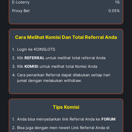
E-Loterry
1%
Proxy Bet
0.05%
Cara Melihat Komisi Dan Total Referral Anda
1.
Login ke KOINSLOTS
2.
Klik
REFERRAL
untuk melihat total referral Anda
3.
Klik
KOMISI
untuk melihat total Komisi Anda
4.
Cara penarikan Referral dapat dilakukan setiap hari
jumat dengan melakukan withdraw.
Tips Komisi
1.
Anda bisa menyebarkan link Referral Anda ke
FORUM
2.
Bisa juga dengan men-tweet Link Referral Anda di