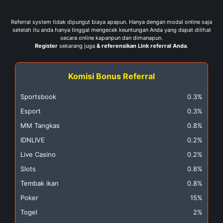
Referral system tidak dipungut biaya apapun. Hanya dengan modal online saja
setelah itu anda hanya tinggal mengecek keuntungan Anda yang dapat dilihat
secara online kapanpun dan dimanapun.
Register
sekarang juga
& referensikan Link referral Anda
.
Komisi Bonus Referral
Sportsbook
0.3%
Esport
0.3%
MM Tangkas
0.8%
IDNLIVE
0.2%
Live Casino
0.2%
Slots
0.8%
Tembak ikan
0.8%
Poker
15%
Togel
2%