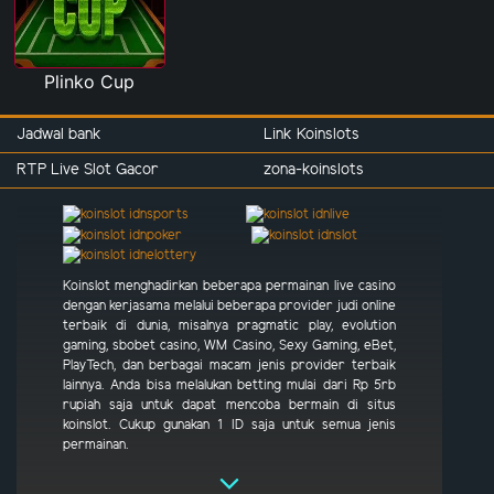
Plinko Cup
Jadwal bank
Link Koinslots
RTP Live Slot Gacor
zona-koinslots
Koinslot menghadirkan beberapa permainan live casino
dengan kerjasama melalui beberapa provider judi online
terbaik di dunia, misalnya pragmatic play, evolution
gaming, sbobet casino, WM Casino, Sexy Gaming, eBet,
PlayTech, dan berbagai macam jenis provider terbaik
lainnya. Anda bisa melalukan betting mulai dari Rp 5rb
rupiah saja untuk dapat mencoba bermain di situs
koinslot. Cukup gunakan 1 ID saja untuk semua jenis
permainan.