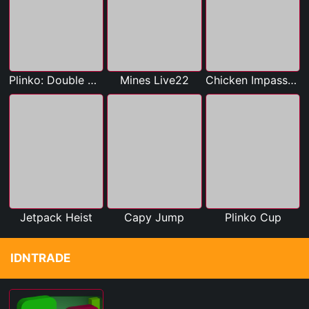
Plinko: Double Wheel Live22
Mines Live22
Chicken Impassable
Jetpack Heist
Capy Jump
Plinko Cup
IDNTRADE