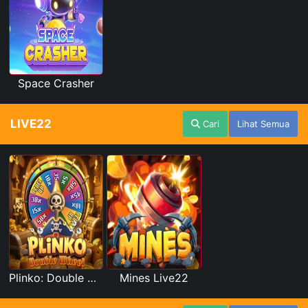
Space Crasher
LIVE22
Cari
Lihat Semua
Plinko: Double Wheel Live22
Mines Live22