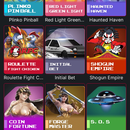
Plinko Pinball
Red Light Green Light
Haunted Haven
Roulette Fight Chicken
Initial Bet
Shogun Empire