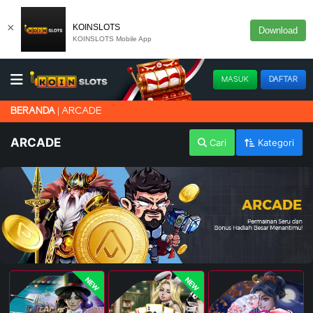
×
KOINSLOTS
Download
KOINSLOTS Mobile App
MASUK
DAFTAR
ARCADE
BERANDA
ARCADE
Cari
Kategori
NEW
NEW