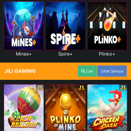
Mines+
Spire+
Plinko+
JILI GAMING
Cari
Lihat Semua