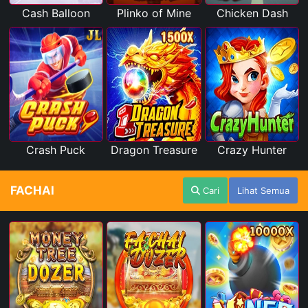
Cash Balloon
Plinko of Mine
Chicken Dash
Crash Puck
Dragon Treasure
Crazy Hunter
FACHAI
Cari
Lihat Semua