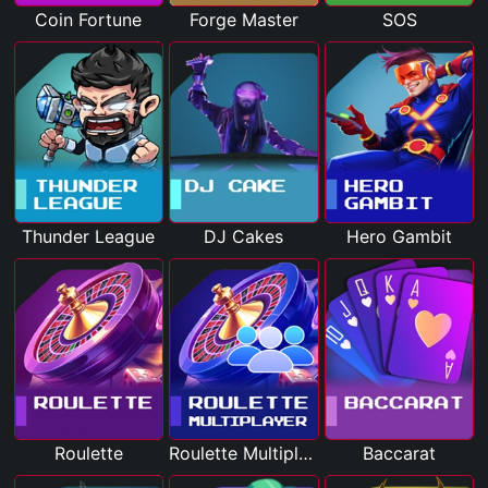
Coin Fortune
Forge Master
SOS
Thunder League
DJ Cakes
Hero Gambit
Roulette
Roulette Multiplayer
Baccarat